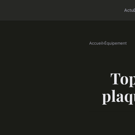
Actu
Accueil
›
Équipement
Top
plaq