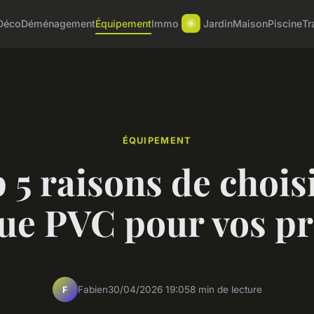
Déco
Déménagement
Équipement
Immo
Jardin
Maison
Piscine
Tr
ÉQUIPEMENT
 5 raisons de choisi
ue PVC pour vos pr
Fabien
30/04/2026 19:05
8 min de lecture
F