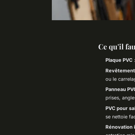
Ce qu'il fa
Plaque PVC
:
Revêtement
ou le carrel
Panneau PV
prises, angle
PVC pour sal
se nettoie fa
Rénovation 