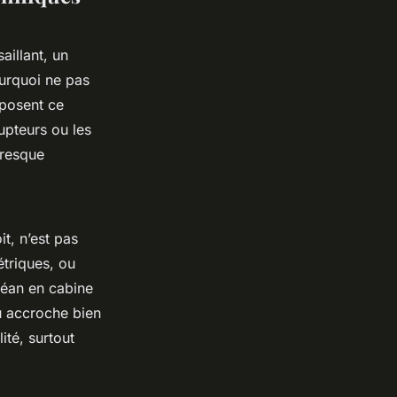
aillant, un
ourquoi ne pas
oposent ce
upteurs ou les
presque
it, n’est pas
triques, ou
céan en cabine
au accroche bien
ité, surtout