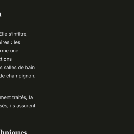
u
e s’infiltre,
ires : les
forme une
ctions
s salles de bain
us de champignon.
ent traités, la
sés, ils assurent
echniques