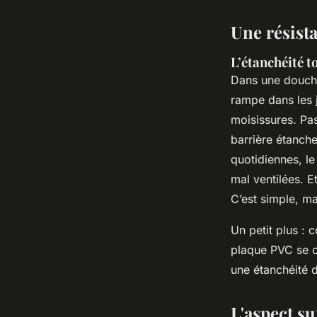
Une résista
L’étanchéité t
Dans une douche 
rampe dans les j
moisissures. Pa
barrière étanch
quotidiennes, le
mal ventilées. E
C’est simple, ma
Un petit plus : 
plaque PVC se c
une étanchéité 
L'aspect su