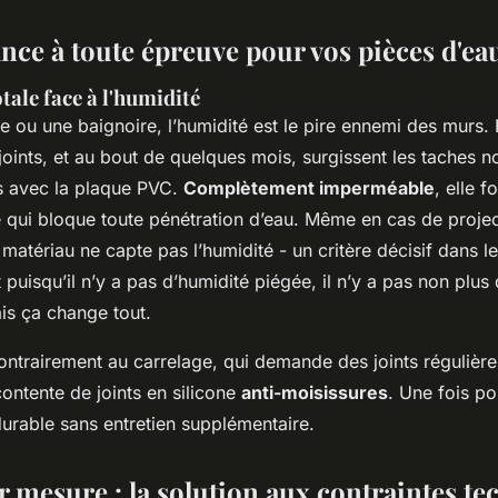
nce à toute épreuve pour vos pièces d'ea
otale face à l'humidité
ou une baignoire, l’humidité est le pire ennemi des murs. Ell
oints, et au bout de quelques mois, surgissent les taches no
s avec la plaque PVC.
Complètement imperméable
, elle 
e qui bloque toute pénétration d’eau. Même en cas de proje
 matériau ne capte pas l’humidité - un critère décisif dans le
t puisqu’il n’y a pas d’humidité piégée, il n’y a pas non pl
is ça change tout.
contrairement au carrelage, qui demande des joints régulièrem
ontente de joints en silicone
anti-moisissures
. Une fois po
durable sans entretien supplémentaire.
r mesure : la solution aux contraintes t