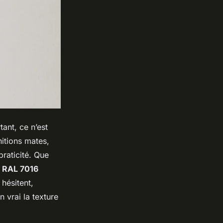
ant, ce n’est
nitions mates,
praticité. Que
s RAL 7016
hésitent,
 vrai la texture