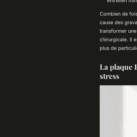
entretien min
Combien de fois 
cause des grava
transformer une
chirurgicale. Il
plus de particul
La plaque P
stress