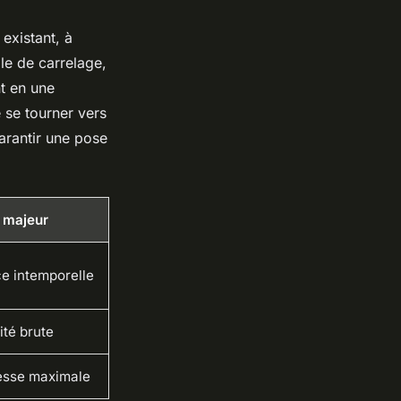
existant, à
lle de carrelage,
nt en une
e se tourner vers
garantir une pose
 majeur
e intemporelle
té brute
esse maximale