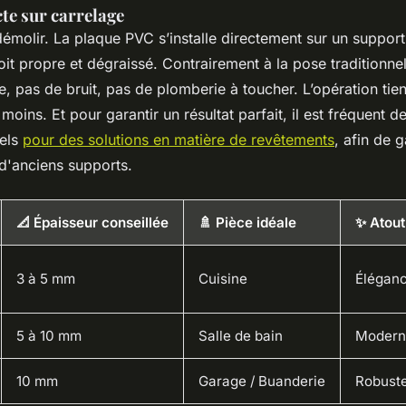
te sur carrelage
émolir. La plaque PVC s’installe directement sur un support 
soit propre et dégraissé. Contrairement à la pose traditionne
, pas de bruit, pas de plomberie à toucher. L’opération tie
 moins. Et pour garantir un résultat parfait, il est fréquent d
nels
pour des solutions en matière de revêtements
, afin de 
d'anciens supports.
📐 Épaisseur conseillée
🚿 Pièce idéale
✨ Atout
3 à 5 mm
Cuisine
Éléganc
5 à 10 mm
Salle de bain
Moderni
10 mm
Garage / Buanderie
Robust