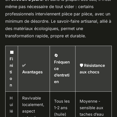
même pas nécessaire de tout vider : certains
professionnels interviennent pièce par pièce, avec un
minimum de désordre. Le savoir-faire artisanal, allié à
des matériaux écologiques, permet une
transformation rapide, propre et durable.
🟩
🔄
Fi
Fréquen
ni
✅
🛡️ Résistance
ce
ti
Avantages
aux chocs
d’entreti
o
en
n
H
Ravivable
Tous les
Moyenne -
ui
localement,
1-2 ans
sensible aux
lé
aspect
(huile)
taches d’eau