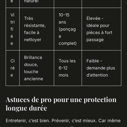
e
naturel
Vi
10-15
Très
Élevée -
tri
ans
résistante,
idéale pour
fi
(ponçag
facile à
pièces à fort
é
e
nettoyer
passage
e
complet)
Brillance
Ci
Tous les
Faible -
douce,
ré
6-12
demande plus
touche
e
mois
d’attention
ancienne
Astuces de pro pour une protection
longue durée
Entretenir, c’est bien. Prévenir, c’est mieux. Car même