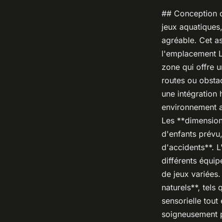
## Conception d
jeux aquatiques,
agréable. Cet a
l'emplacement L
zone qui offre u
routes ou obsta
une intégration
environnement ac
Les **dimension
d'enfants prévu,
d'accidents**. L
différents équip
de jeux variées
naturels**, tels
sensorielle tout
soigneusement pl