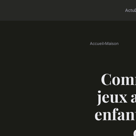
Actu
Accueil
›
Maison
Comm
jeux 
enfant