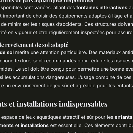
isponibles sont variées, allant des
fontaines interactives
au
st important de choisir des équipements adaptés à l’âge et 
 de minimiser les risques d’accidents. Ces structures doive
té en vigueur et être régulièrement inspectées pour assurer
le revêtement de sol adapté
de sol
mérite une attention particulière. Des matériaux anti
houc texturé, sont recommandés pour réduire les risques d
mides. Le sol doit être conçu pour permettre une bonne év
insi les accumulations dangereuses. L’usage combiné de ces
re un environnement de jeu sûr et agréable pour les enfants
s et installations indispensables
 espace de jeux aquatiques attractif et sûr pour les
enfants
ments
et
installations
est essentielle. Ces éléments contrib