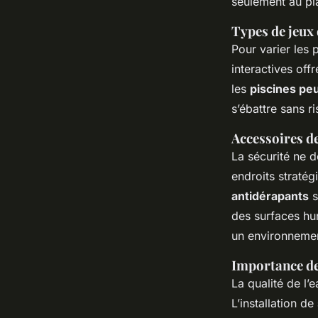
seulement au pla
Types de jeux 
Pour varier les 
interactives off
les
piscines pe
s’ébattre sans 
Accessoires d
La sécurité ne d
endroits stratég
antidérapants
s
des surfaces hu
un environnemen
Importance des
La qualité de l
L’installation de