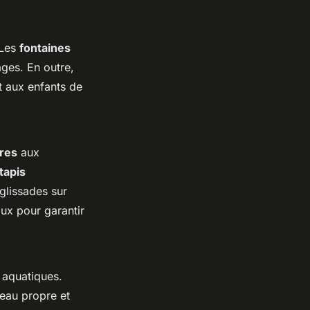
 Les
fontaines
âges. En outre,
t aux enfants de
ères
aux
tapis
 glissades sur
ux pour garantir
 aquatiques.
eau propre et