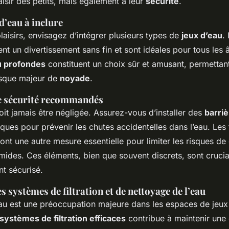
isir des petits, mais également à leur
sécurité
.
d’eau à inclure
plaisirs, envisagez d’intégrer plusieurs types de
jeux d’eau
.
rent un divertissement sans fin et sont idéales pour tous les 
u profondes
constituent un choix sûr et amusant, permettan
risque majeur de
noyade
.
e sécurité recommandés
oit jamais être négligée. Assurez-vous d’installer des
barri
iques pour prévenir les chutes accidentelles dans l’eau. Les
ont une autre mesure essentielle pour limiter les risques de
mides. Ces éléments, bien que souvent discrets, sont crucia
t sécurisé.
 systèmes de filtration et de nettoyage de l’eau
’eau est une préoccupation majeure dans les espaces de jeux
systèmes de filtration efficaces
contribue à maintenir une 