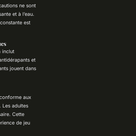
cautions ne sont
ante et à l’eau.
 constante est
ues
 inclut
antidérapants et
ants jouent dans
e conforme aux
é. Les adultes
aire. Cette
érience de jeu