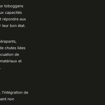
x toboggans
aux capacités
nt répondre aux
 leur bon état.
dérapants,
e chutes liées
acuation de
 matériaux et
.
, l’intégration de
uent non