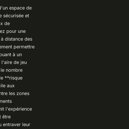
d'un espace de
e sécurisée et
ix de
tez pour une
e à distance des
lement permettre
buant à un
l'aire de jeu
 le nombre
le **risque
ile aux
ntre les zones
éments
it l'expérience
 être
 entraver leur