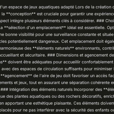
'un espace de jeux aquatiques adapté Lors de la création 
 la **conception** est cruciale pour garantir une expérienc
spect intègre plusieurs éléments clés à considérer. ### Cho
a **sélection d'un emplacement** idéal est essentielle. Op
ne bonne visibilité pour une surveillance constante et situé
cles potentiellement dangereux. Cet emplacement doit éga
 harmonieuse des **éléments naturels** environnants, contri
cueillant et sécuritaire. ### Dimensions et agencement de 
s** doivent être adéquates pour accueillir confortablement
 avec des espaces de circulation suffisants pour minimiser 
'**agencement** de l'aire de jeu doit favoriser un accès fac
ements et jeux, tout en assurant une séparation cohérente e
. ### Intégration des éléments naturels Incorporer des **él
 que des plantes aquatiques ou des rochers décoratifs, enrich
 en apportant une esthétique plaisante. Ces éléments doivent
acés pour ne pas interférer avec la sécurité des enfants ou