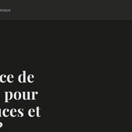
avaux
ce de
é pour
uces et
?