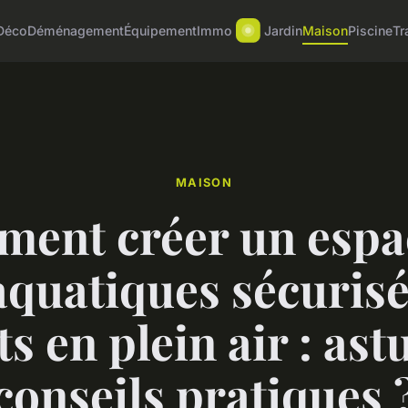
Déco
Déménagement
Équipement
Immo
Jardin
Maison
Piscine
Tr
MAISON
ent créer un espa
aquatiques sécuris
s en plein air : ast
conseils pratiques 